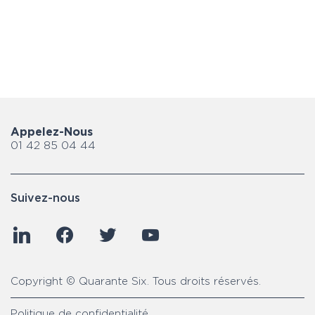
 LA VIDÉO
Appelez-Nous
01 42 85 04 44
Suivez-nous
linkedin
facebook
twitter
youtube
Copyright © Quarante Six.
Tous droits réservés.
Politique de confidentialité