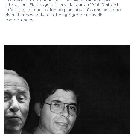
initialement Electrogeloz – a vu le jour en 1946. D’abord
spécialisés en duplication de plan, nous n’avons cessé de
diversifier nos activités et d’agréger de nouvelles
compétences.